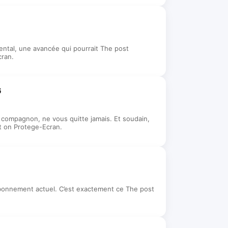
ental, une avancée qui pourrait The post
cran.
6
e compagnon, ne vous quitte jamais. Et soudain,
t on Protege-Ecran.
 abonnement actuel. C’est exactement ce The post