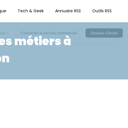
que
Tech & Geek
Annuaire RSS
Outils RSS
es métiers à
on