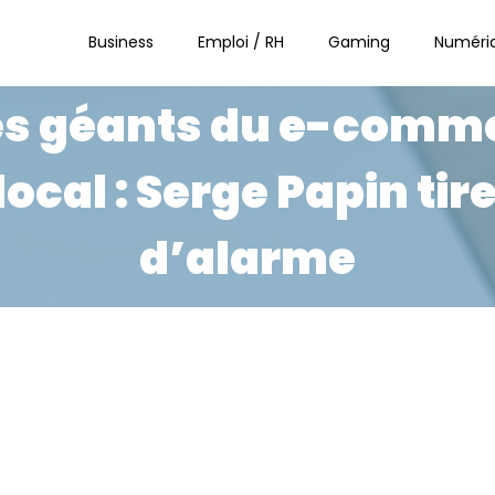
Business
Emploi / RH
Gaming
Numéri
s géants du e-comme
cal : Serge Papin tire
d’alarme