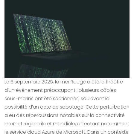
Le 6 septembre 2025, la mer Rouge a été le théâtre
d’un événement préoccupant : plusieurs câbles
sous-marins ont été sectionnés, soulevant la
possibilité d’un acte de sabotage. Cette perturbation
a eu des répercussions notables sur la connectivité
Internet régionale et mondiale, affectant notamment
le service cloud Azure de Microsoft. Dans un contexte