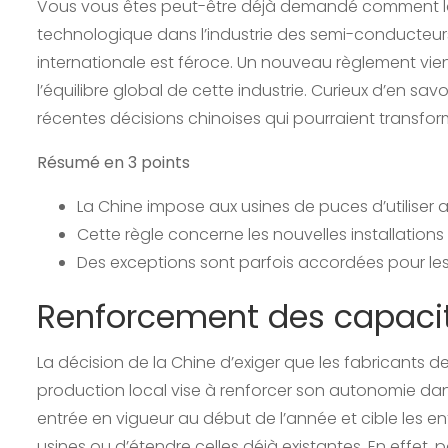
Vous vous êtes peut-être déjà demandé comment l
technologique dans l’industrie des semi-conducteurs
internationale est féroce. Un nouveau règlement vient 
l’équilibre global de cette industrie. Curieux d’en sa
récentes décisions chinoises qui pourraient transf
Résumé en 3 points
La Chine impose aux usines de puces d’utiliser
Cette règle concerne les nouvelles installations 
Des exceptions sont parfois accordées pour les
Renforcement des capacit
La décision de la Chine d’exiger que les fabricants d
production local vise à renforcer son autonomie da
entrée en vigueur au début de l’année et cible les en
usines ou d’étendre celles déjà existantes. En effet, 