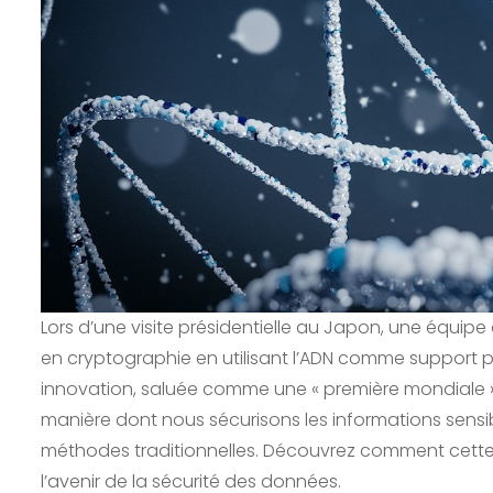
Lors d’une visite présidentielle au Japon, une équip
en cryptographie en utilisant l’ADN comme support po
innovation, saluée comme une « première mondiale »
manière dont nous sécurisons les informations sensi
méthodes traditionnelles. Découvrez comment cette 
l’avenir de la sécurité des données.