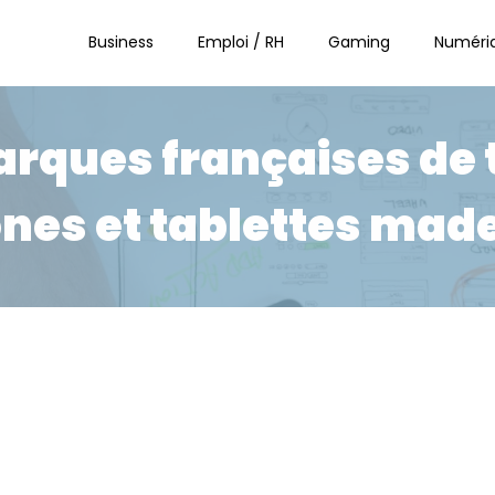
Business
Emploi / RH
Gaming
Numéri
arques françaises de
es et tablettes made