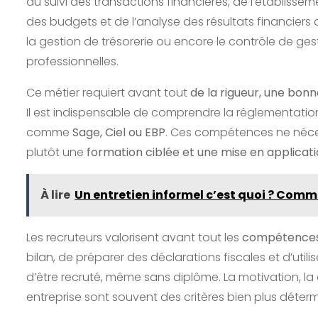
du suivi des transactions financières, de l’établissem
des budgets et de l’analyse des résultats financiers d
la gestion de trésorerie ou encore le contrôle de ge
professionnelles.
Ce métier requiert avant tout
de la rigueur, une bon
Il est indispensable de comprendre la réglementation 
comme
Sage, Ciel ou EBP
. Ces compétences ne néces
plutôt une
formation ciblée et une mise en applicat
À lire
Un entretien informel c’est quoi ? Comme
Les recruteurs valorisent avant tout les
compétences 
bilan, de préparer des déclarations fiscales et d’util
d’être recruté, même sans diplôme. La motivation, l
entreprise sont souvent des critères bien plus déte