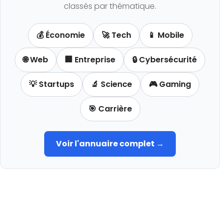
classés par thématique.
💰 Économie
🚀 Tech
📱 Mobile
🌐 Web
🏢 Entreprise
🔒 Cybersécurité
💡 Startups
🔬 Science
🎮 Gaming
🎯 Carrière
Voir l'annuaire complet →