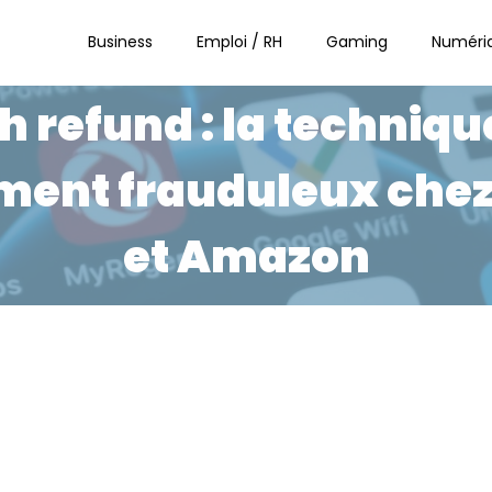
Business
Emploi / RH
Gaming
Numéri
h refund : la techniqu
ent frauduleux chez 
et Amazon