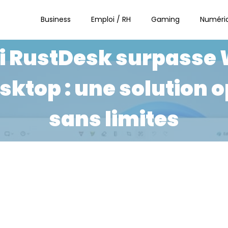
Business
Emploi / RH
Gaming
Numéri
i RustDesk surpasse
ktop : une solution 
sans limites