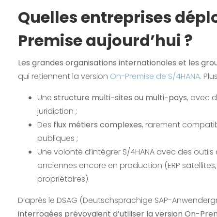
Quelles entreprises dép
Premise aujourd’hui ?
Les grandes organisations internationales et les grou
qui retiennent la version
On-Premise de S/4HANA
. Pl
Une
structure multi-sites ou multi-pays
, avec 
juridiction ;
Des
flux métiers complexes
, rarement compatib
publiques ;
Une volonté d’intégrer S/4HANA avec des outil
anciennes encore en production (ERP satellite
propriétaires).
D’après le DSAG (Deutschsprachige SAP-Anwenderg
interrogées prévoyaient d’utiliser la version On-Pre