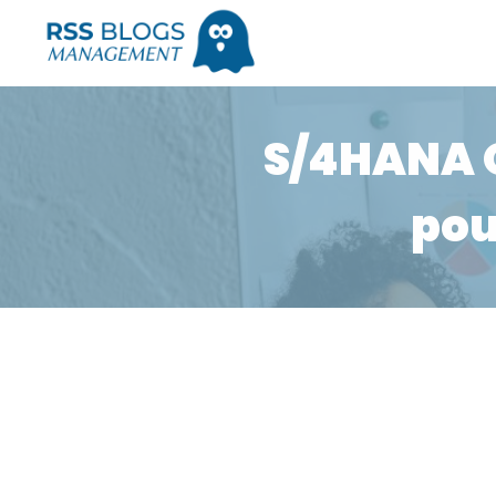
S/4HANA O
pou