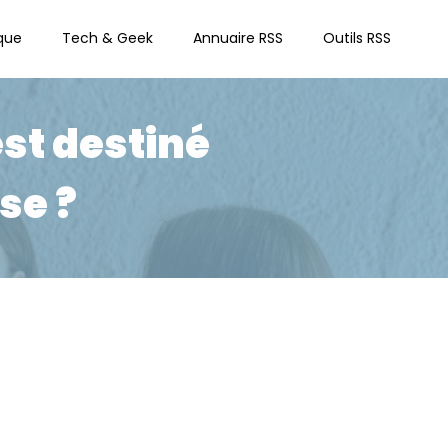
que
Tech & Geek
Annuaire RSS
Outils RSS
st destiné
se ?