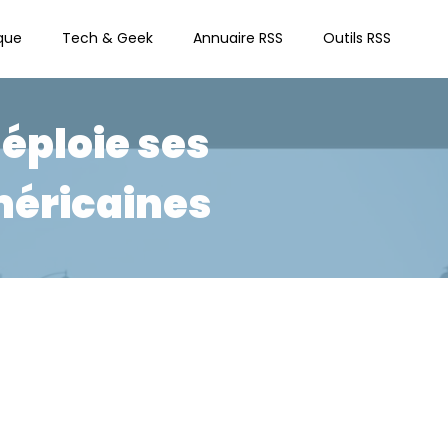
que
Tech & Geek
Annuaire RSS
Outils RSS
éploie ses
méricaines