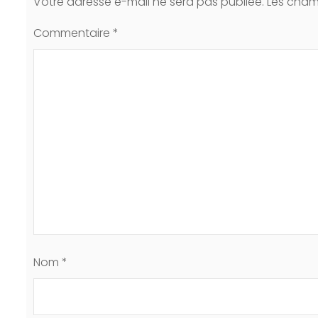
Votre adresse e-mail ne sera pas publiée.
Les cham
Commentaire
*
Nom
*