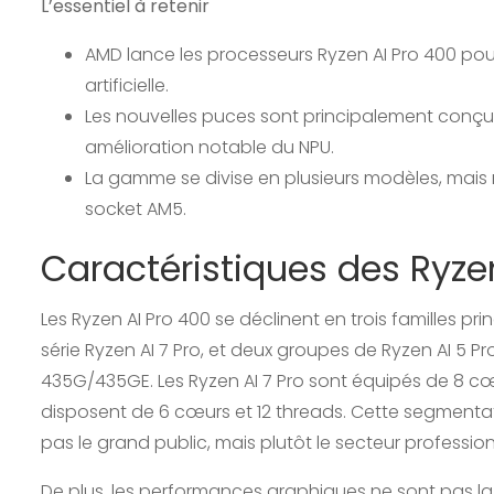
L’essentiel à retenir
AMD lance les processeurs Ryzen AI Pro 400 pour
artificielle.
Les nouvelles puces sont principalement conçu
amélioration notable du NPU.
La gamme se divise en plusieurs modèles, mais 
socket AM5.
Caractéristiques des Ryze
Les Ryzen AI Pro 400 se déclinent en trois familles pr
série Ryzen AI 7 Pro, et deux groupes de Ryzen AI 
435G/435GE. Les Ryzen AI 7 Pro sont équipés de 8 cœu
disposent de 6 cœurs et 12 threads. Cette segmentat
pas le grand public, mais plutôt le secteur profession
De plus, les performances graphiques ne sont pas la 