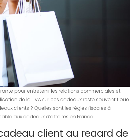
rante pour entretenir les relations commerciales et
pplication de la TVA sur ces cadeaux reste souvent floue
deaux clients ? Quelles sont les règles fiscales à
licable aux cadeaux d’affaires en France.
cadeau client au regard de