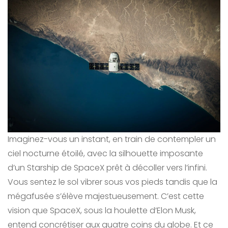
Imaginez-vous un instant, en train de contempler un
ciel nocturne étoilé, avec la silhouette imposante
d’un Starship de SpaceX prêt à décoller vers l’infini.
Vous sentez le sol vibrer sous vos pieds tandis que la
mégafusée s’élève majestueusement. C’est cette
vision que SpaceX, sous la houlette d’Elon Musk,
entend concrétiser aux quatre coins du globe. Et ce