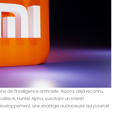
de l’intelligence artificielle. Xiaomi, déjà reconnu
èle IA, Hunter Alpha, suscitant un intérêt
éveloppement, une stratégie audacieuse qui pourrait