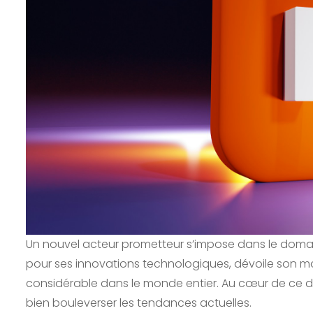
Un nouvel acteur prometteur s’impose dans le domaine 
pour ses innovations technologiques, dévoile son mod
considérable dans le monde entier. Au cœur de ce d
bien bouleverser les tendances actuelles.