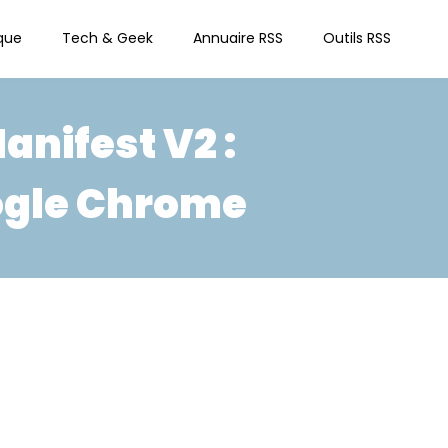
que
Tech & Geek
Annuaire RSS
Outils RSS
anifest V2 :
oogle Chrome