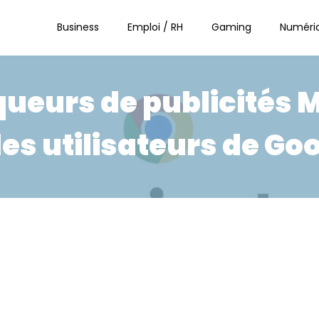
Business
Emploi / RH
Gaming
Numéri
queurs de publicités M
les utilisateurs de G